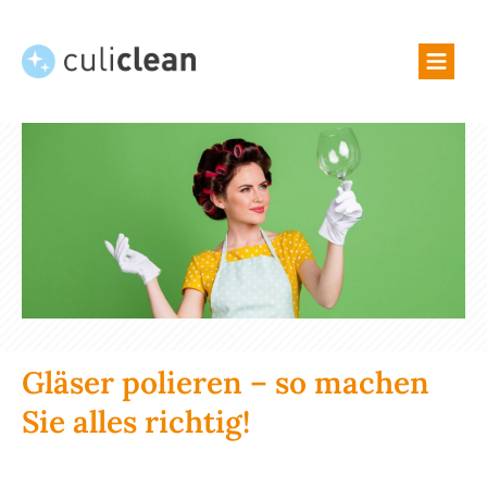
TIPPS & TRICKS
ÜBER UNS
SHOP
Gläser polieren – so machen
Sie alles richtig!